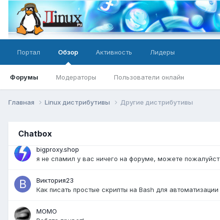
@bigproxy.shop спам. Не соответствие теме форума
bigproxy.shop
как нужно правильно оформить чтобы не было спама?
Портал
Обзор
Активность
Лидеры
Firebird
@bigproxy.shop разместить можно вот тут:
https://lin
Форумы
Модераторы
Пользователи онлайн
bigproxy.shop
я не размещал контент и мне пишет что запрещено разм
Главная
Linux дистрибутивы
Другие дистрибутивы
Firebird
@bigproxy.shop значит вы в общей базе спамеров - вот 
Chatbox
bigproxy.shop
я не спамил у вас ничего на форуме, можете пожалуйс
Виктория23
Как писать простые скрипты на Bash для автоматизации
MOMO