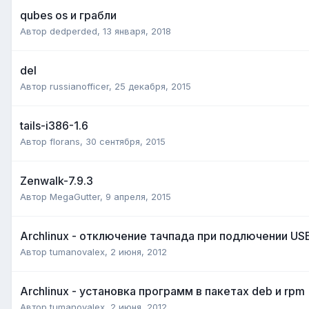
qubes os и грабли
Автор
dedperded
,
13 января, 2018
del
Автор
russianofficer
,
25 декабря, 2015
tails-i386-1.6
Автор
florans
,
30 сентября, 2015
Zenwalk-7.9.3
Автор
MegaGutter
,
9 апреля, 2015
Archlinux - отключение тачпада при подлючении U
Автор
tumanovalex
,
2 июня, 2012
Archlinux - установка программ в пакетах deb и rpm
Автор
tumanovalex
,
2 июня, 2012