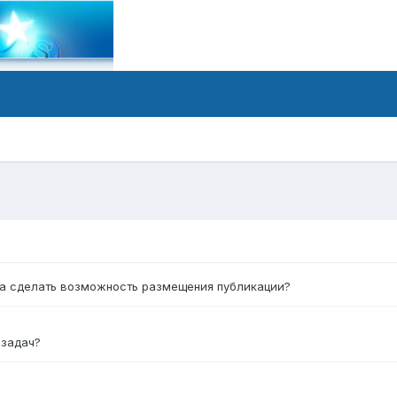
ux.ru/forum/forum/...%BE%D0%B6%D0%B8%D1%82%D1%8C/
ещать, не пойму что у вас на форуме
форум и не дает разместить вам контент.
та сделать возможность размещения публикации?
 задач?