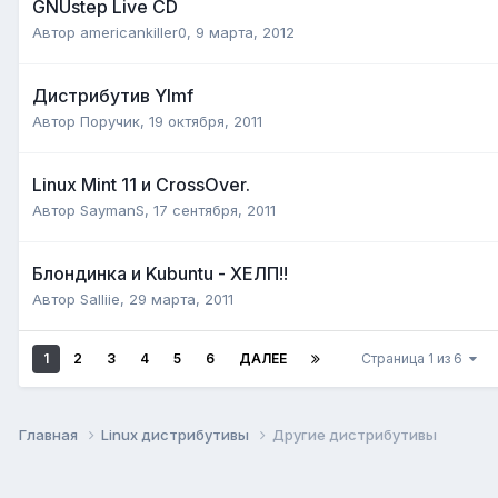
GNUstep Live CD
Автор
americankiller0
,
9 марта, 2012
Дистрибутив Ylmf
Автор
Поручик
,
19 октября, 2011
Linux Mint 11 и CrossOver.
Автор
SaymanS
,
17 сентября, 2011
Блондинка и Kubuntu - ХЕЛП!!
Автор
Salliie
,
29 марта, 2011
1
2
3
4
5
6
ДАЛЕЕ
Страница 1 из 6
Главная
Linux дистрибутивы
Другие дистрибутивы