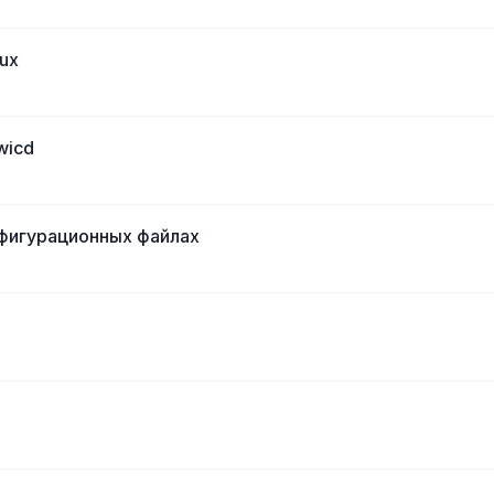
ux
wicd
онфигурационных файлах