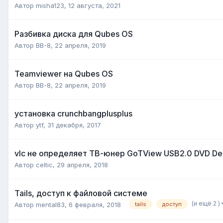
Автор
misha123
,
12 августа, 2021
Разбивка диска для Qubes OS
Автор
BB-8
,
22 апреля, 2019
Teamviewer на Qubes OS
Автор
BB-8
,
22 апреля, 2019
установка crunchbangplusplus
Автор
ytf
,
31 декабря, 2017
vlc не определяет ТВ-юнер GoTView USB2.0 DVD De
Автор
celtic
,
29 апреля, 2018
Tails, доступ к файловой системе
(и ещё 2 )
Автор
mental83
,
6 февраля, 2018
tails
доступ