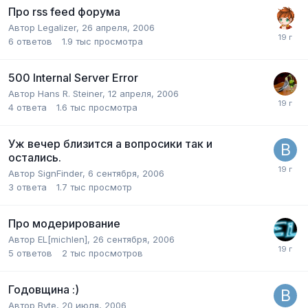
Про rss feed форума
Автор
Legalizer
,
26 апреля, 2006
6
ответов
1.9 тыс
просмотра
500 Internal Server Error
Автор
Hans R. Steiner
,
12 апреля, 2006
4
ответа
1.6 тыс
просмотра
Уж вечер близится а вопросики так и
остались.
Автор
SignFinder
,
6 сентября, 2006
3
ответа
1.7 тыс
просмотр
Про модерирование
Автор
EL[michlen]
,
26 сентября, 2006
5
ответов
2 тыс
просмотров
Годовщина :)
Автор
Byte
,
20 июля, 2006