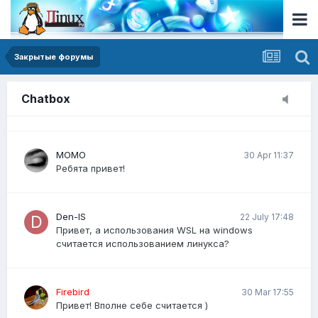
я не спамил у вас ничего на форуме, можете
пожалуйста сделать возможность размещения
публикации?
Закрытые форумы
Виктория23
20 Mar 14:30
Как писать простые скрипты на Bash для
Chatbox
автоматизации задач?
MOMO
30 Apr 11:37
Ребята привет!
Den-IS
22 July 17:48
Привет, а использования WSL на windows
считается использованием линукса?
Firebird
30 Mar 17:55
Привет! Вполне себе считается )