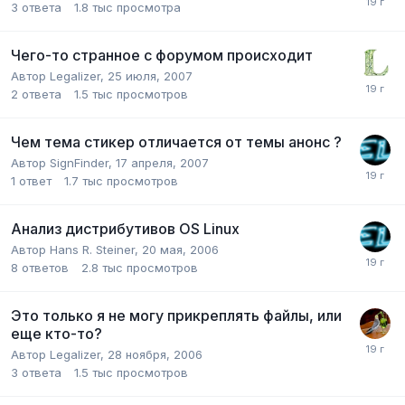
3
ответа
1.8 тыс
просмотра
Чего-то странное с форумом происходит
Автор
Legalizer
,
25 июля, 2007
2
ответа
1.5 тыс
просмотров
Чем тема стикер отличается от темы анонс ?
Автор
SignFinder
,
17 апреля, 2007
1
ответ
1.7 тыс
просмотров
Анализ дистрибутивов OS Linux
Автор
Hans R. Steiner
,
20 мая, 2006
8
ответов
2.8 тыс
просмотров
Это только я не могу прикреплять файлы, или
еще кто-то?
Автор
Legalizer
,
28 ноября, 2006
3
ответа
1.5 тыс
просмотров