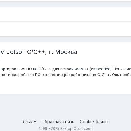
 Jetson C/C++, г. Москва
в
ортирования ПО на C/C++ для встраиваемых (embedded) Linux-сист
ет в разработке ПО в качестве разработчика на C/С++. Опыт работ
Язык
Обратная связь
Cookie-файлы
1999 - 2025 Виктор Федосеев