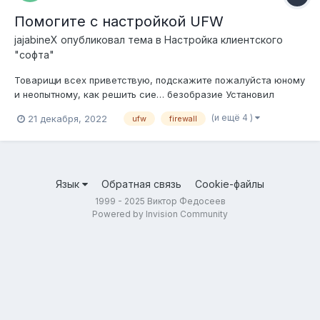
Помогите с настройкой UFW
jajabineX
опубликовал тема в
Настройка клиентского
"софта"
Товарищи всех приветствую, подскажите пожалуйста юному
и неопытному, как решить сие… безобразие Установил
согласно инструкции: user $ pamac install ufw, user $ sudo
(и ещё 4 )
21 декабря, 2022
ufw
firewall
systemctl enable ufw.service, user $ sudo ufw enable, user $
pamac install ufw-extras, также как новичок поставил гуи-
оболочкуuser $ pa...
Язык
Обратная связь
Cookie-файлы
1999 - 2025 Виктор Федосеев
Powered by Invision Community