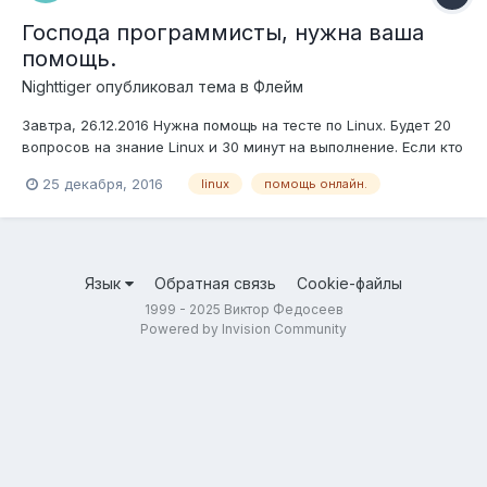
Господа программисты, нужна ваша
помощь.
Nighttiger
опубликовал тема в
Флейм
Завтра, 26.12.2016 Нужна помощь на тесте по Linux. Будет 20
вопросов на знание Linux и 30 минут на выполнение. Если кто
то сможет помочь, я оплачу время. Кто будет так
25 декабря, 2016
linux
помощь онлайн.
великодушен, что согласится помочь, напишите, скину
примеры тестов.
Язык
Обратная связь
Cookie-файлы
1999 - 2025 Виктор Федосеев
Powered by Invision Community