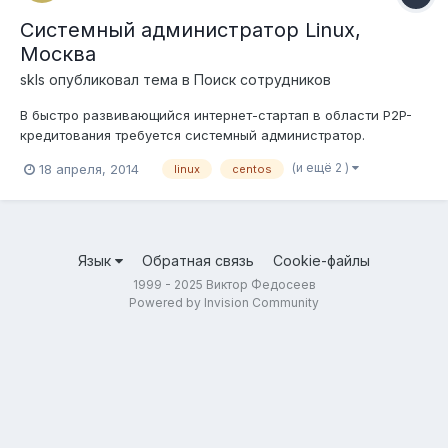
Системный администратор Linux,
Москва
skls
опубликовал тема в
Поиск сотрудников
В быстро развивающийся интернет-стартап в области P2P-
кредитования требуется системный администратор.
Требования к кандидатам: Высшее техническое образование
(и ещё 2 )
18 апреля, 2014
linux
centos
Опыт администрирования ОС Linux от 2 лет, предпочтительно
RedHat или CentOS Уверенное владение shell и знание
средств администрирован...
Язык
Обратная связь
Cookie-файлы
1999 - 2025 Виктор Федосеев
Powered by Invision Community