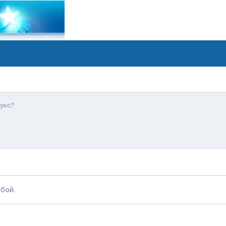
укс?
бой.