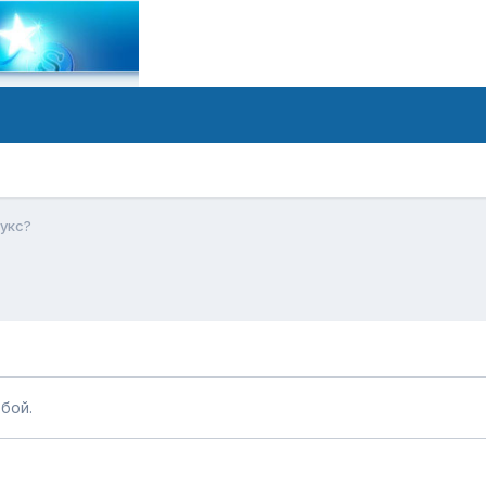
укс?
бой.