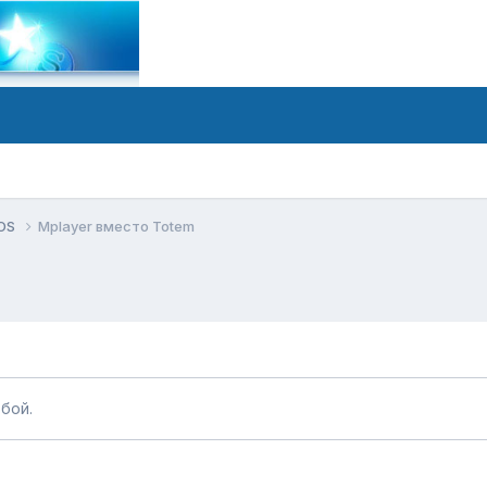
tOS
Mplayer вместо Totem
бой.