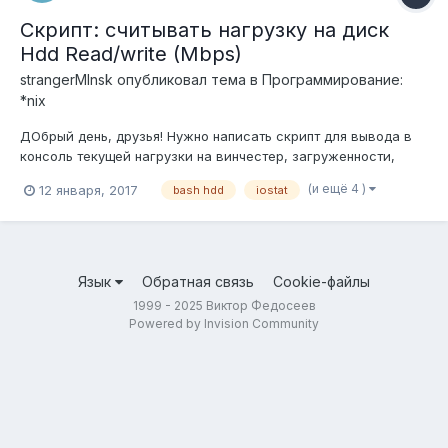
Скрипт: считывать нагрузку на диск
Hdd Read/write (Mbps)
strangerMInsk
опубликовал тема в
Программирование:
*nix
ДОбрый день, друзья! Нужно написать скрипт для вывода в
консоль текущей нагрузки на винчестер, загруженности,
скорости чтения\записи с диска. в формате прото 2ух чисел
(и ещё 4 )
12 января, 2017
bash hdd
iostat
10\15 как вывести загруженность процессора и оперативки
разобрался ,а вот как вывести загруженность диска
(чтение\запись в мега...
Язык
Обратная связь
Cookie-файлы
1999 - 2025 Виктор Федосеев
Powered by Invision Community