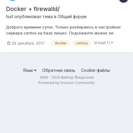
Docker + firewalld/
hurt
опубликовал тема в
Общий форум
Доброго времени суток. Только разбираюсь в настройках
сервера centos на базе линукс. Подскажите можно ли
реализовать следующую идею: 1) для обеспечения
(и ещё 1 )
26 декабря, 2017
docker
centos
безопасности создаем виртуальное пространство с
помощью Docker в нем разворачиваем mysql php nginx для
запуска сайта. 2) Верно ли я понимаю, чт...
Язык
Обратная связь
Cookie-файлы
1999 - 2025 Виктор Федосеев
Powered by Invision Community