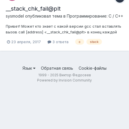
__stack_chk_fail@plt
sysmodel
опубликовал тема в
Программирование: C / C++
Привет! Может кто знает с какой версии gcc стал вставлять
вызов call [address] <__stack_chk_fail@plt> в конец каждой
функции в программе? И можно ли как-то билдить с
23 апреля, 2017
3 ответа
c
stack
помощью gcc без вызова <__stack_chk_fail@plt>?
Язык
Обратная связь
Cookie-файлы
1999 - 2025 Виктор Федосеев
Powered by Invision Community