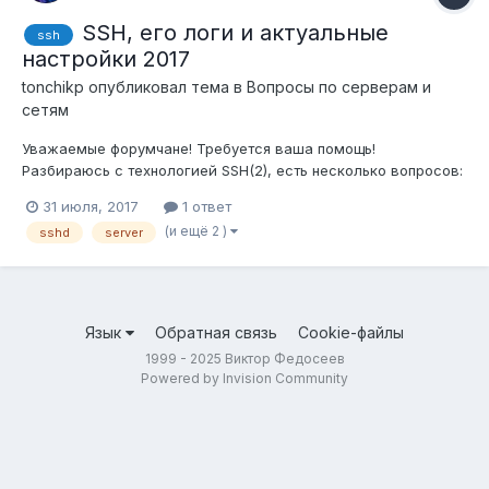
SSH, его логи и актуальные
ssh
настройки 2017
tonchikp
опубликовал тема в
Вопросы по серверам и
сетям
Уважаемые форумчане! Требуется ваша помощь!
Разбираюсь с технологией SSH(2), есть несколько вопросов:
Какие актуальные поправки в настройках клиента и сервера
31 июля, 2017
1 ответ
на 2017 год? (Например слышал что уже md5 не безопасно,
(и ещё 2 )
sshd
server
может ещё что-то есть и я не знаю) Чем смотреть и изучать
логи? (Хотелось бы...
Язык
Обратная связь
Cookie-файлы
1999 - 2025 Виктор Федосеев
Powered by Invision Community