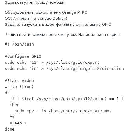
Здравствуйте. Прошу помощи.
Оборудование: одноплатник Orange Pi PC
ОС: Armbian (на основе Debian)
Задача: запускать видео-файлы по сигналам на GPIO
Решил пойти самым простым путем. Написал bash скрипт:
#Configure GPIO
sudo
echo
"12"
 > /sys/class/gpio/
export
sudo
echo
"in"
 > /sys/class/gpio/gpio12/direction

#Start video
while
 (
true
do
if
 [ $(cat /sys/class/gpio/gpio12/value) == 
1
 ]

then
sudo
 mpv --fs /home/user/Video/movie.mov

fi
  sleep 
1
done