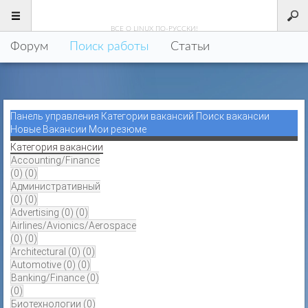
LINUX
.РУ
ВСЕ О LINUX ПО-РУССКИ!
Форум
Поиск работы
Статьи
Панель управления
Категории вакансий
Поиск вакансии
Новые Вакансии
Мои резюме
Категория вакансии
Accounting/Finance
(0)
(0)
Административный
(0)
(0)
Advertising
(0)
(0)
Airlines/Avionics/Aerospace
(0)
(0)
Architectural
(0)
(0)
Automotive
(0)
(0)
Banking/Finance
(0)
(0)
Биотехнологии
(0)