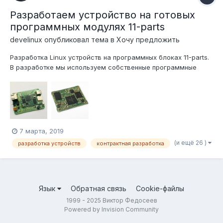
Разработаем устройство на готовых
программных модулях 11-parts
develinux
опубликовал тема в
Хочу предложить
Разработка Linux устройств на программных блоках 11-parts.
В разработке мы используем собственные программные
решения 11-parts (11-parts.com), позволяющие обеспечить
гарантию, низкую цену и малый срок. Платформу можно
сравнить с конструктором сайтов, только конструктор
сайтов для сайтов,...
7 марта, 2019
(и ещё 26 )
разработка устройств
контрактная разработка
Язык
Обратная связь
Cookie-файлы
1999 - 2025 Виктор Федосеев
Powered by Invision Community