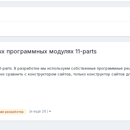
х программных модулях 11-parts
1-parts. В разработке мы используем собственные программные реше
о сравнить с конструктором сайтов, только конструктор сайтов для
(и ещё 26 )
ная разработка