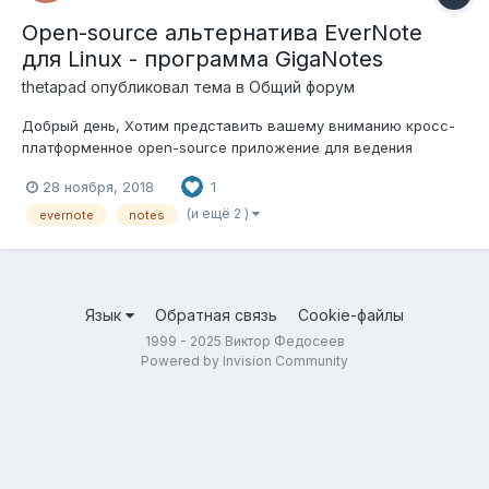
Open-source альтернатива EverNote
для Linux - программа GigaNotes
thetapad
опубликовал тема в
Общий форум
Добрый день, Хотим представить вашему вниманию кросс-
платформенное open-source приложение для ведения
заметок Giganotes. Его основные возможности и
28 ноября, 2018
1
особенности: Древовидная иерархия папок для хранения
заметок Ведение заметок без подключения с сети
(и ещё 2 )
evernote
notes
Синхронизация заметок м...
Язык
Обратная связь
Cookie-файлы
1999 - 2025 Виктор Федосеев
Powered by Invision Community