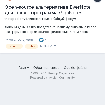
Open-source альтернатива EverNote
для Linux - программа GigaNotes
thetapad
опубликовал тема в
Общий форум
Добрый день, Хотим представить вашему вниманию кросс-
платформенное open-source приложение для ведения
заметок Giganotes. Его основные возможности и
28 ноября, 2018
1
особенности: Древовидная иерархия папок для хранения
заметок Ведение заметок без подключения с сети
(и ещё 2 )
evernote
notes
Синхронизация заметок м...
Язык
Обратная связь
Cookie-файлы
1999 - 2025 Виктор Федосеев
Powered by Invision Community