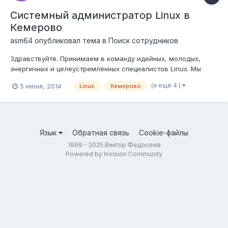
Системный администратор Linux в
Кемерово
asm64
опубликовал тема в
Поиск сотрудников
Здравствуйте. Принимаем в команду идейных, молодых,
энергичных и целеустремлённых специалистов Linux. Мы
занимаемся обслуживанием компьютерной техники
(и ещё 4 )
5 июня, 2014
Linux
Кемерово
организаций и частных клиентов в городе Кемерово,
осуществляем разработку инфраструктуры предприятий,
легализацию ПО, миграцию на Linux и стабили...
Язык
Обратная связь
Cookie-файлы
1999 - 2025 Виктор Федосеев
Powered by Invision Community