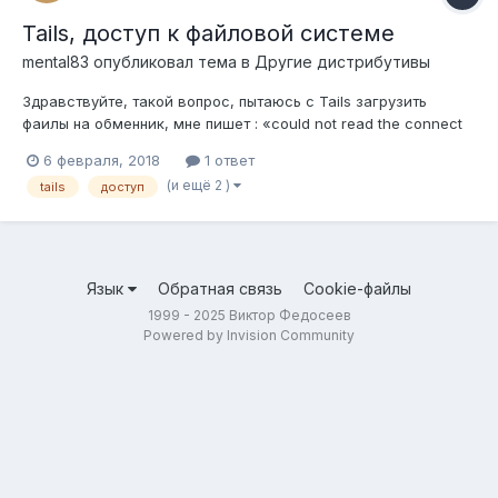
Tails, доступ к файловой системе
mental83
опубликовал тема в
Другие дистрибутивы
Здравствуйте, такой вопрос, пытаюсь с Tails загрузить
фаилы на обменник, мне пишет : «could not read the connect
of desktop desktop Permission denied» Есть ли какой то
6 февраля, 2018
1 ответ
вариант обойти это?Заранее спасибо
(и ещё 2 )
tails
доступ
Язык
Обратная связь
Cookie-файлы
1999 - 2025 Виктор Федосеев
Powered by Invision Community