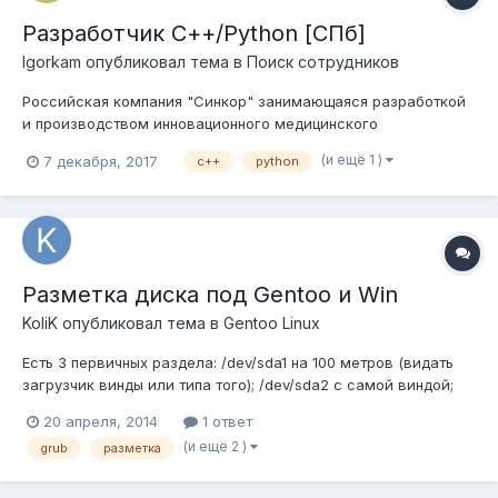
Разработчик С++/Python [СПб]
Igorkam
опубликовал тема в
Поиск сотрудников
Российская компания "Синкор" занимающаяся разработкой
и производством инновационного медицинского
оборудования открывает вакансию на должность инженера-
(и ещё 1 )
7 декабря, 2017
c++
python
программиста. Должностные обязанности: Разработка и
развитие ПО для ОС Linux Автоматизация задач
обслуживания, тестирован...
Разметка диска под Gentoo и Win
KoliK
опубликовал тема в
Gentoo Linux
Есть 3 первичных раздела: /dev/sda1 на 100 метров (видать
загрузчик винды или типа того); /dev/sda2 с самой виндой;
/dev/sda3 свалка файлов; ну и конечно не размеченная
20 апреля, 2014
1 ответ
область. В книги по установке генту сказано, что надо
(и ещё 2 )
grub
разметка
создавать 4 первичных раздела, но проблема в том, что
больше 4 не сделать...