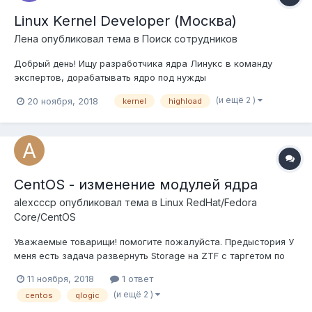
Linux Kernel Developer (Москва)
Лена
опубликовал тема в
Поиск сотрудников
Добрый день! Ищу разработчика ядра Линукс в команду
экспертов, дорабатывать ядро под нужды
высоконагруженного облачного сервиса стабильной
(и ещё 2 )
20 ноября, 2018
kernel
highload
компании. Пишите на lena@new.hr, skype live:platoshka - с
удовольствием расскажу подробнее о команде, компании и
позиции (-: Ожидаем от вас...
CentOS - изменение модулей ядра
alexcccp
опубликовал тема в
Linux RedHat/Fedora
Core/CentOS
Уважаемые товарищи! помогите пожалуйста. Предыстория У
меня есть задача развернуть Storage на ZTF с таргетом по
FC точнее FcOE Для этих задач я решил использовать старый
11 ноября, 2018
1 ответ
HP Proliant g5. Приобрел по дешевке сетевую карту 10G c
(и ещё 2 )
centos
qlogic
FCoE - QLogic QLE8152, Dual Port, 10Gbps FCoE После долгих и
ч...