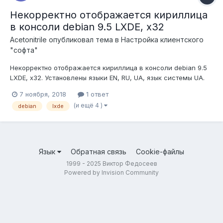
Некорректно отображается кириллица
в консоли debian 9.5 LXDE, x32
Acetonitrile
опубликовал тема в
Настройка клиентского
"софта"
Некорректно отображается кириллица в консоли debian 9.5
LXDE, x32. Установлены языки EN, RU, UA, язык системы UA.
/etc/default/keyboard #KEYBOARD CONFIGURATION FILE
7 ноября, 2018
1 ответ
XKBMODEL="pc105" XKBLAYOUT="ua,ru,en"
(и ещё 4 )
debian
lxde
BACKSPACE="guess" XKBVARIANT=" "
XKBOPTIONS="grp:ctrl_shift_toggle" В LXDE, LX-terminal...
Язык
Обратная связь
Cookie-файлы
1999 - 2025 Виктор Федосеев
Powered by Invision Community