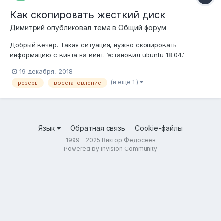
Как скопировать жесткий диск
Димитрий
опубликовал тема в
Общий форум
Добрый вечер. Такая ситуация, нужно скопировать
информацию с винта на винт. Установил ubuntu 18.04.1
подключил второй винт и с него надо скопировать
19 декабря, 2018
информацию на первый. Не могу разобраться как. Объясните
(и ещё 1 )
резерв
восстановление
недоразвитому, пожалуйста.
Язык
Обратная связь
Cookie-файлы
1999 - 2025 Виктор Федосеев
Powered by Invision Community