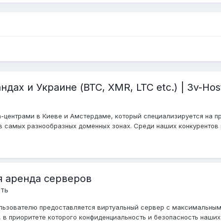
дах и Украине (BTC, XMR, LTC etc.) | 3v-Hos
ата-центрами в Киеве и Амстердаме, который специализируется на 
 самых разнообразных доменных зонах. Среди наших конкурентов н
я аренда серверов
ить
й пользователю предоставляется виртуальный сервер с максимальны
 в приоритете которого конфиденциальность и безопасность наших к