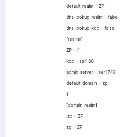
default_realm = ZP
dns_lookup_realm = false
dns_lookup_kdc = false
[realms]
ZP = {
kdc = ser1:88
admin_server = ser1:749
default_domain = zp
}
[domain_realm]
.zp = ZP
zp = ZP