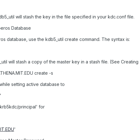
b5_util will stash the key in the file specified in your kdc.conf file.
rberos Database
ros database, use the kdb5_util create command. The syntax is:
_util will stash a copy of the master key in a stash file. (See Creating
r ATHENA.MIT.EDU create -s
 while setting active database to
'
/krb5kdc/principal' for
IT.EDU
'