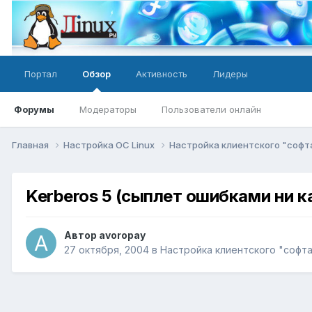
Портал
Обзор
Активность
Лидеры
Форумы
Модераторы
Пользователи онлайн
Главная
Настройка ОС Linux
Настройка клиентского "софт
Kerberos 5 (сыплет ошибками ни к
Автор
avoropay
27 октября, 2004
в
Настройка клиентского "софт