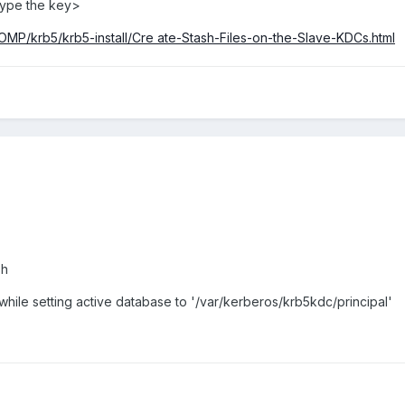
type the key>
COMP/krb5/krb5-install/Cre ate-Stash-Files-on-the-Slave-KDCs.html
sh
y while setting active database to '/var/kerberos/krb5kdc/principal'