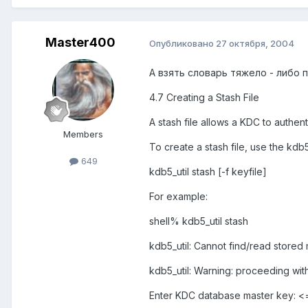
Master400
Опубликовано
27 октября, 2004
А взять словарь тяжело - либо п
4.7 Creating a Stash File
A stash file allows a KDC to authent
Members
To create a stash file, use the kdb
649
kdb5_util stash [-f keyfile]
For example:
shell% kdb5_util stash
kdb5_util: Cannot find/read stored
kdb5_util: Warning: proceeding wit
Enter KDC database master key: <