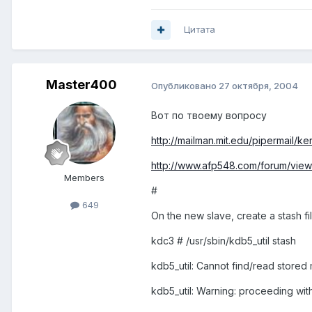
Цитата
Master400
Опубликовано
27 октября, 2004
Вот по твоему вопросу
http://mailman.mit.edu/pipermail/k
http://www.afp548.com/forum/vie
Members
#
649
On the new slave, create a stash fil
kdc3 # /usr/sbin/kdb5_util stash
kdb5_util: Cannot find/read stored
kdb5_util: Warning: proceeding wit