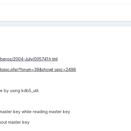
erberos/2004-July/005741.h tml
wtopic.php?forum=39&showt opic=2496
e by using kdb5_util.
 master key while reading master key
hout master key