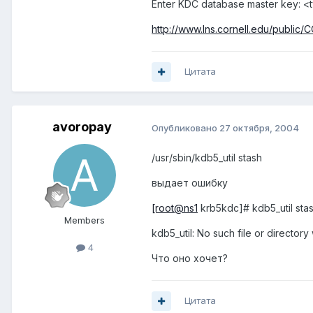
Enter KDC database master key: <
http://www.lns.cornell.edu/public/
Цитата
avoropay
Опубликовано
27 октября, 2004
/usr/sbin/kdb5_util stash
выдает ошибку
[root@ns1
krb5kdc]# kdb5_util sta
Members
kdb5_util: No such file or director
4
Что оно хочет?
Цитата