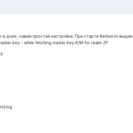
 в доке, самая простая настройка. При старте Kerberos выдает
aster key - while fetching master key K/M for realm ZP
у.
ind.log