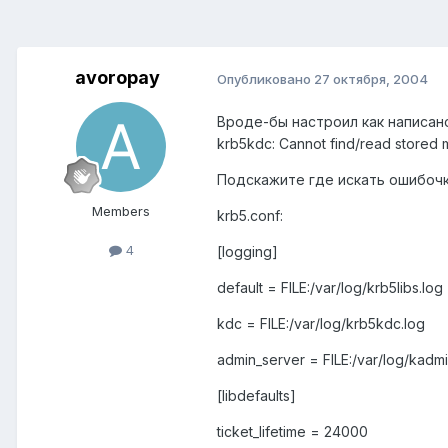
avoropay
Опубликовано
27 октября, 2004
Вроде-бы настроил как написано
krb5kdc: Cannot find/read stored m
Подскажите где искать ошибочк
Members
krb5.conf:
4
[logging]
default = FILE:/var/log/krb5libs.log
kdc = FILE:/var/log/krb5kdc.log
admin_server = FILE:/var/log/kadm
[libdefaults]
ticket_lifetime = 24000