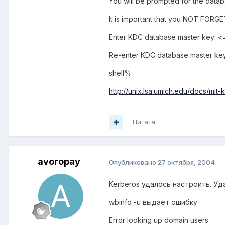
You will be prompted for the data
It is important that you NOT FORGE
Enter KDC database master key: <
Re-enter KDC database master key t
shell%
http://unix.lsa.umich.edu/docs/mit
Цитата
avoropay
Опубликовано
27 октября, 2004
Kerberos удалось настроить. Уд
wbinfo -u выдает ошибку
Error looking up domain users