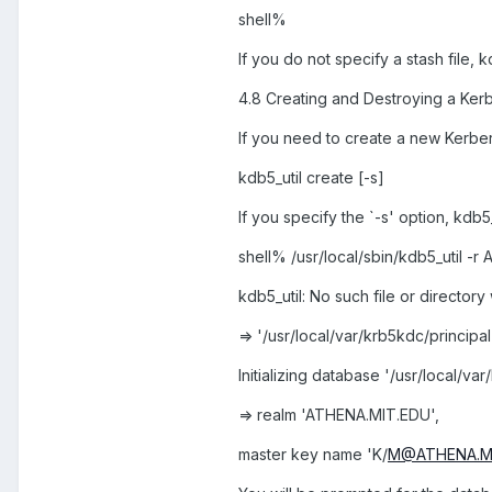
shell%
If you do not specify a stash file, kd
4.8 Creating and Destroying a Ke
If you need to create a new Kerbe
kdb5_util create [-s]
If you specify the `-s' option, kdb5
shell% /usr/local/sbin/kdb5_util -
kdb5_util: No such file or directory
=> '/usr/local/var/krb5kdc/principal
Initializing database '/usr/local/var
=> realm 'ATHENA.MIT.EDU',
master key name 'K/
M@ATHENA.M