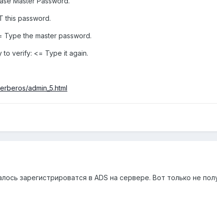
base Master Password.
T this password.
= Type the master password.
o verify: <= Type it again.
-kerberos/admin_5.html
алось зарегистрироватся в ADS на сервере. Вот только не по