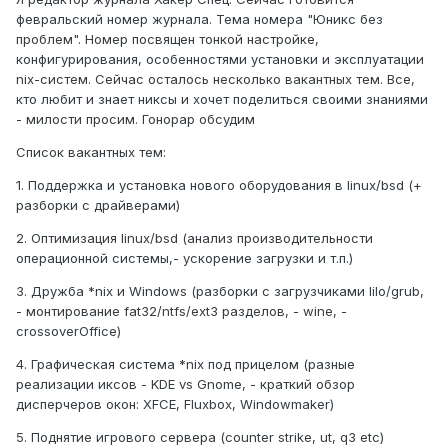
февральский номер журнала. Тема номера "Юникс без
проблем". Номер посвящен тонкой настройке,
конфигурирования, особенностями установки и эксплуатации
nix-систем. Сейчас осталось несколько вакантных тем. Все,
кто любит и знает никсы и хочет поделиться своими знаниями
- милости просим. Гонорар обсудим
Список вакантных тем:
1. Поддержка и установка нового оборудования в linux/bsd (+
разборки с драйверами)
2. Оптимизация linux/bsd (анализ производительности
операционной системы,- ускорение загрузки и т.п.)
3. Дружба *nix и Windows (разборки с загрузчиками lilo/grub,
- монтирование fat32/ntfs/ext3 разделов, - wine, -
crossoverOffice)
4. Графическая система *nix под прицелом (разные
реализации иксов - KDE vs Gnome, - краткий обзор
дисперчеров окон: XFCE, Fluxbox, Windowmaker)
5. Поднятие игрового сервера (counter strike, ut, q3 etc)