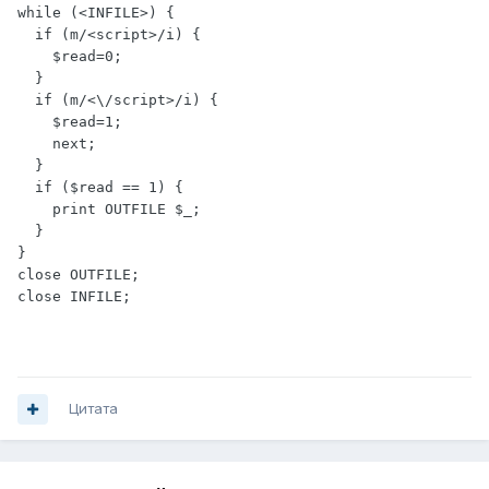
while (<INFILE>) {

  if (m/<script>/i) {

    $read=0;

  }

  if (m/<\/script>/i) {

    $read=1;

    next;

  }

  if ($read == 1) {

    print OUTFILE $_;

  }

}

close OUTFILE;

close INFILE;
Цитата