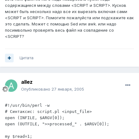
содержащиеся между словами <SCRIPT и SCRIPT>. Кусков
может быть несколько надо все их вырезать включая сами
<SCRIPT и SCRIPT>. Помогите пожалуйста или подскажите как
это сделать. Может с помощью Sed или awk. или надо
посимвольно проверять весь файл на совпадение со
<SCRIPT?
Цитата
allez
Опубликовано
27 января, 2005
#!/usr/bin/perl -w

# Синтаксис: script.pl <input_file>

open (INFILE, $ARGV[0]);

open (OUTFILE, ">>processed_" . $ARGV[0]);

my $read=1;
