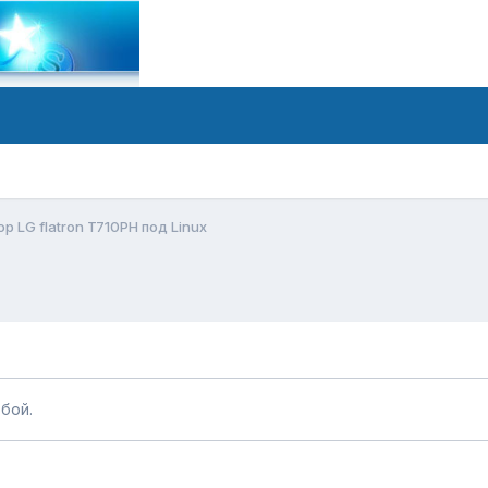
р LG flatron T710PH под Linux
бой.