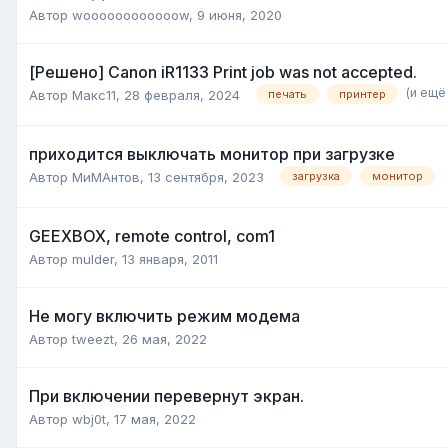
Автор
woooooooooooow
,
9 июня, 2020
[Решено] Canon iR1133 Print job was not accepted.
(и ещё 
Автор
Макс11
,
28 февраля, 2024
печать
принтер
приходится выключать монитор при загрузке
Автор
МиМАнтов
,
13 сентября, 2023
загрузка
монитор
GEEXBOX, remote control, com1
Автор
mulder
,
13 января, 2011
Не могу включить режим модема
Автор
tweezt
,
26 мая, 2022
При включении перевернут экран.
Автор
wbj0t
,
17 мая, 2022