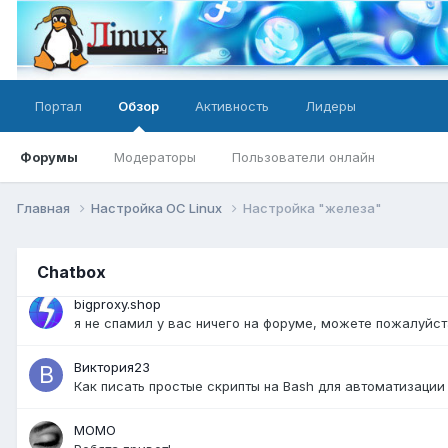
@bigproxy.shop спам. Не соответствие теме форума
bigproxy.shop
как нужно правильно оформить чтобы не было спама?
Портал
Обзор
Активность
Лидеры
Firebird
@bigproxy.shop разместить можно вот тут:
https://lin
Форумы
Модераторы
Пользователи онлайн
bigproxy.shop
я не размещал контент и мне пишет что запрещено разм
Главная
Настройка ОС Linux
Настройка "железа"
Firebird
@bigproxy.shop значит вы в общей базе спамеров - вот 
Chatbox
bigproxy.shop
я не спамил у вас ничего на форуме, можете пожалуйс
Виктория23
Как писать простые скрипты на Bash для автоматизации
MOMO