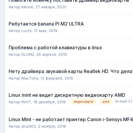
Автор
kiknuli
,
27 января, 2020
Ребутается banana PI M2 ULTRA
Автор
Luchi
,
17 мая, 2019
Проблема с работой клавиатуры в linux
Автор
DLORD
,
26 апреля, 2019
Нету драйвера звукавой карты Realtek HD. Что дела
Автор
MacTony
,
13 февраля, 2019
Linux mint не видит дискретную видеокарту AMD
(и ещё 3 
Автор
R00Т
,
18 декабря, 2018
видеокарта
amd
Linux Mint - не работает принтер Canon i-Sensys MF
Автор
druid03
,
2 ноября, 2018