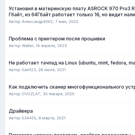
Установил в материнскую плату ASROCK 970 Pro3 
Гбайт, из 64Гбайт работает только 16, но видит нал
Автор
Александр4062
,
7 мая, 2022
Проблема с принтером после прошивки
Автор
Walter
,
14 апреля, 2022
Не работает тачпад на Linux (ubuntu, mint, fedora, ma
Автор
Sam123
,
28 июля, 2021
Как подключить сканер многофункционального устр
Автор
OVOZLAT
,
30 января, 2020
Драйвера
Автор
S34455
,
8 марта, 2021
Помогите новичку поставить драйвер видеокарты