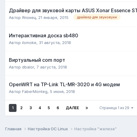
Драйвер для звуковой карты ASUS Xonar Essence S
Автор
Японец
,
21 января, 2015
драйвер для звуковухи
Интерактивная доска sb480
Автор
ilsmoke
,
31 августа, 2018
Виртуальный com порт
Автор
dbalor
,
7 августа, 2018
OpenWRT на TP-Link TL-MR-3020 и 4G модем
Автор
FaberMonteg
,
5 июня, 2018
1
2
3
4
5
6
ДАЛЕЕ
Страница 1 из 29
Главная
Настройка ОС Linux
Настройка "железа"