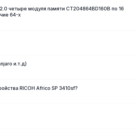
R2.0 четыре модуля памяти CT204864BD160B по 16
ичие 64-х
njaro и.т.д)
ойства RICOH Africo SP 3410sf?