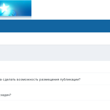
ux.ru/forum/forum/...%BE%D0%B6%D0%B8%D1%82%D1%8C/
ещать, не пойму что у вас на форуме
форум и не дает разместить вам контент.
та сделать возможность размещения публикации?
 задач?