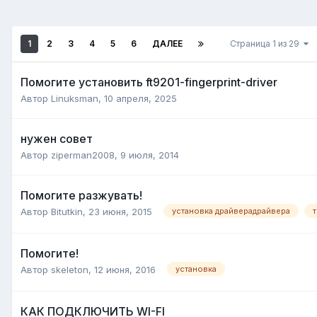
1
2
3
4
5
6
ДАЛЕЕ
Страница 1 из 29
Помогите установить ft9201-fingerprint-driver
Автор
Linuksman
,
10 апреля, 2025
нужен совет
Автор
ziperman2008
,
9 июля, 2014
Помогите разжувать!
Автор
Bitutkin
,
23 июня, 2015
установка драйверадрайвера
Помогите!
Автор
skeleton
,
12 июня, 2016
установка
КАК ПОДКЛЮЧИТЬ WI-FI