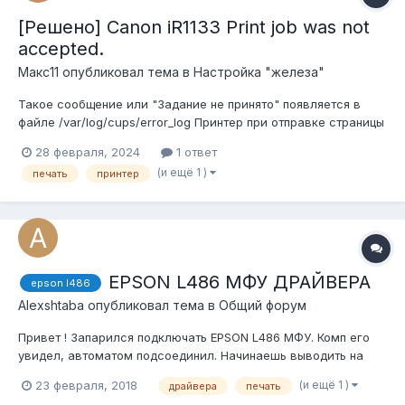
[Решено] Canon iR1133 Print job was not
accepted.
Макс11
опубликовал тема в
Настройка "железа"
Такое сообщение или "Задание не принято" появляется в
файле /var/log/cups/error_log Принтер при отправке страницы
пищит и не печатает. Если в файле /etc/cups/cupsd.conf
28 февраля, 2024
1 ответ
установить LogLevel debug, а не warn, в error_log пишет
(и ещё 1 )
печать
принтер
много информации, в том числе, No authentication data
provided...
EPSON L486 МФУ ДРАЙВЕРА
epson l486
Alexshtaba
опубликовал тема в
Общий форум
Привет ! Запарился подключать EPSON L486 МФУ. Комп его
увидел, автоматом подсоединил. Начинаешь выводить на
печать, печатает пустую страницу. Тоже самое с лазерным
(и ещё 1 )
23 февраля, 2018
драйвера
печать
Canon. Поддержка EPSON дала это