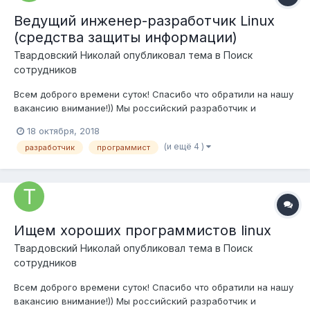
Ведущий инженер-разработчик Linux
(средства защиты информации)
Твардовский Николай
опубликовал тема в
Поиск
сотрудников
Всем доброго времени суток! Спасибо что обратили на нашу
вакансию внимание!)) Мы российский разработчик и
производитель контрольно-измерительных приборов,
18 октября, 2018
средств и систем промышленной автоматизации в сфере
(и ещё 4 )
разработчик
программист
энергетики. Занимаем лидирующие позиции в разработке,
производстве и внедре...
Ищем хороших программистов linux
Твардовский Николай
опубликовал тема в
Поиск
сотрудников
Всем доброго времени суток! Спасибо что обратили на нашу
вакансию внимание!)) Мы российский разработчик и