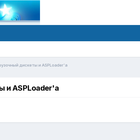
грузочный дискеты и ASPLoader'а
ы и ASPLoader'а