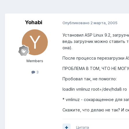
Yohabi
Опубликовано
2 марта, 2005
Установил ASP Linux 9.2, загруз
ведь загрузчик можно ставить то
она).
После процесса перезагрузки AS
Members
ПРОБЛЕМА В ТОМ, ЧТО НЕ МОГУ 
3
Пробовал так, не помогло:
loadlin vmlinuz root=/dev/hda8 ro
* vmlinuz - сокаращенное для заг
Скажите, что делаю не так? И ск
Цитата