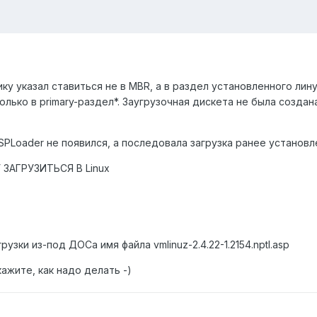
чику указал ставиться не в MBR, а в раздел установленного лину
лько в primary-раздел*. Заугрузочная дискета не была создана
PLoader не появился, а последовала загрузка ранее установл
ЗАГРУЗИТЬСЯ В Linux
рузки из-под ДОСа имя файла vmlinuz-2.4.22-1.2154.nptl.asp
ажите, как надо делать -)