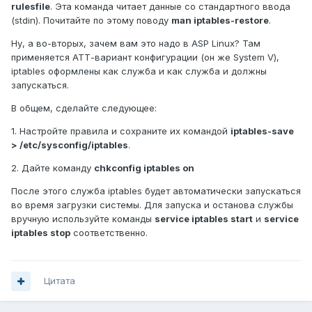
rulesfile
. Эта команда читает данные со стандартного ввода
(stdin). Почитайте по этому поводу
man iptables-restore
.
Ну, а во-вторых, зачем вам это надо в ASP Linux? Там
применяется АТТ-вариант конфигурации (он же System V),
iptables оформлены как служба и как служба и должны
запускаться.
В общем, сделайте следующее:
1. Настройте правила и сохраните их командой
iptables-save
> /etc/sysconfig/iptables
.
2. Дайте команду
chkconfig iptables on
После этого служба iptables будет автоматически запускаться
во время загрузки системы. Для запуска и останова службы
вручную используйте команды
service iptables start
и
service
iptables stop
соответственно.
Цитата