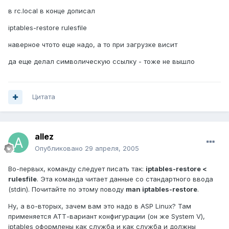
в rc.local в конце дописал
iptables-restore rulesfile
наверное чтото еще надо, а то при загрузке висит
да еще делал символическую ссылку - тоже не вышло
Цитата
allez
Опубликовано
29 апреля, 2005
Во-первых, команду следует писать так:
iptables-restore <
rulesfile
. Эта команда читает данные со стандартного ввода
(stdin). Почитайте по этому поводу
man iptables-restore
.
Ну, а во-вторых, зачем вам это надо в ASP Linux? Там
применяется АТТ-вариант конфигурации (он же System V),
iptables оформлены как служба и как служба и должны