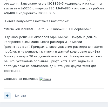
это xterm. Запускаем его в ISO8859-5 кодировке и из xterm-а
вызываем tn5250 с map-ом 880. MAP=880 - это как раз работа
AS/400 с кодировкой ISO8859-5.
В итоге получается вот такая вот строка:
"xterm -en iso8859-5 -e tn5250 map=880 <IP сервера>"
В данном решении оказался один минус. Шрифты в данной
кодировке были маленького размера и не могли
"растягиваться". Принудительное указание размера для xterm
проблемы не решает, т.к у меня в данной кодировке шрифта
более размера 20 на данный момент нет. Наверно это можно
решить установив больший шрифт, хотя я это задачей в
плотную пока не занимался, да и это уже другая темя для
разговора.
Спасибо за внимание
Цитата