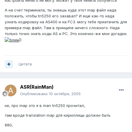
настроить ничего не могу. Может у тебя ченить получится.
А на счет терминала, ты знаешь куда этот map файл нада
положить, чтобы tn5250 его захавал? И еще как-то нада
узнать кодировку на AS400 и на FC3. могу тебе приатачить для
примера map файл. Там в принципе ничего сложного. Нада
только точно знать коды AS и PC. Это конечно-же мои догадки.
))
Цитата
ASR(RainMan)
Опубликовано
10 октября, 2005
не, про map это я в man tn5250 прочитал,
там вроде translation map для кириллицы должен быть
880,