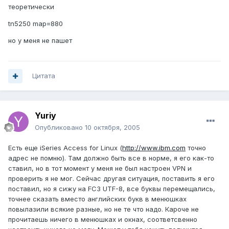
теоретически
tn5250 map=880
но у меня не пашет
Цитата
Yuriy
Опубликовано
10 октября, 2005
Есть еще iSeries Access for Linux (
http://www.ibm.com
точно
адрес не помню). Там должно быть все в норме, я его как-то
ставил, но в тот момент у меня не был настроен VPN и
проверить я не мог. Сейчас другая ситуация, поставить я его
поставил, но я сижу на FC3 UTF-8, все буквы перемещались,
точнее сказать вместо английских букв в менюшках
повылазили всякие разные, но не те что надо. Кароче не
прочитаешь ничего в менюшках и окнах, соответсвенно