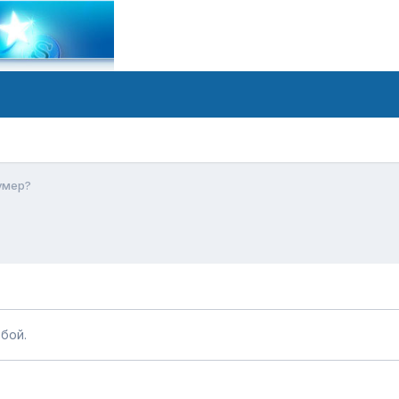
 умер?
бой.