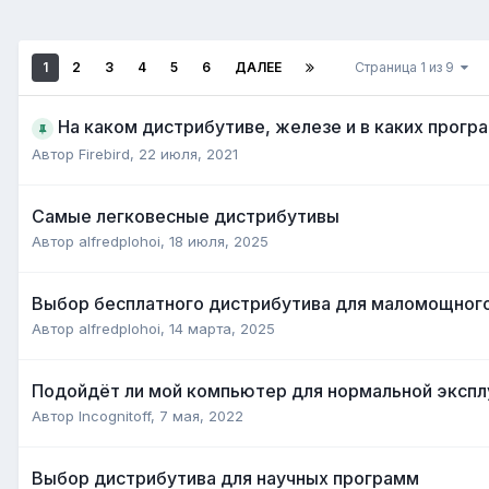
1
2
3
4
5
6
ДАЛЕЕ
Страница 1 из 9
На каком дистрибутиве, железе и в каких прогр
Автор
Firebird
,
22 июля, 2021
Самые легковесные дистрибутивы
Автор
alfredplohoi
,
18 июля, 2025
Выбор бесплатного дистрибутива для маломощног
Автор
alfredplohoi
,
14 марта, 2025
Подойдёт ли мой компьютер для нормальной эксп
Автор
Incognitoff
,
7 мая, 2022
Выбор дистрибутива для научных программ