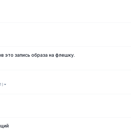
в это запись образа на флешку.
1 )
нций