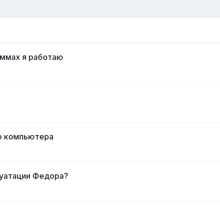
аммах я работаю
о компьютера
луатации Федора?