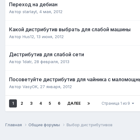
Переход на дебиан
Автор
starlayt
,
4 мая, 2012
Какой дистрибутив выбрать для слабой машины
Автор
Hus12
,
13 июня, 2012
Дистрибутив для слабой сети
Автор
1datr
,
28 февраля, 2013
Посоветуйте дистрибутив для чайника с маломощн
Автор
VasyOK
,
27 января, 2012
1
2
3
4
5
6
ДАЛЕЕ
Страница 1 из 9
Главная
Общие форумы
Выбор дистрибутивов