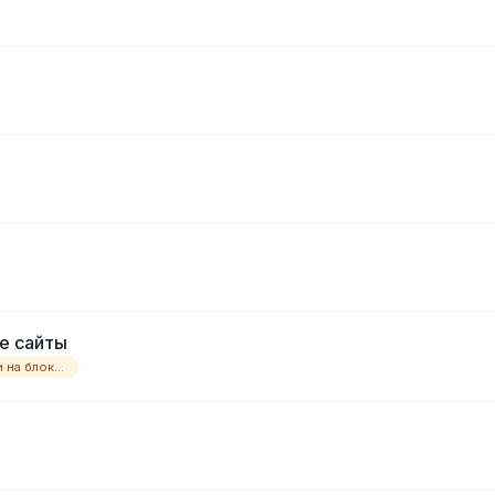
е сайты
дистрибутив люнукса чтобы зайти на блокированные сайты