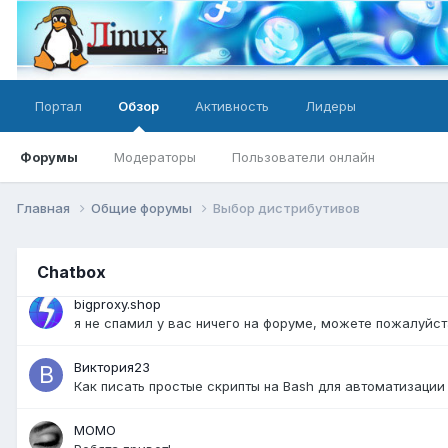
@bigproxy.shop спам. Не соответствие теме форума
bigproxy.shop
как нужно правильно оформить чтобы не было спама?
Портал
Обзор
Активность
Лидеры
Firebird
@bigproxy.shop разместить можно вот тут:
https://lin
Форумы
Модераторы
Пользователи онлайн
bigproxy.shop
я не размещал контент и мне пишет что запрещено разм
Главная
Общие форумы
Выбор дистрибутивов
Firebird
@bigproxy.shop значит вы в общей базе спамеров - вот 
Chatbox
bigproxy.shop
я не спамил у вас ничего на форуме, можете пожалуйс
Виктория23
Как писать простые скрипты на Bash для автоматизации
MOMO