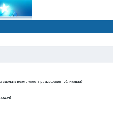
ux.ru/forum/forum/...%BE%D0%B6%D0%B8%D1%82%D1%8C/
ещать, не пойму что у вас на форуме
форум и не дает разместить вам контент.
та сделать возможность размещения публикации?
 задач?