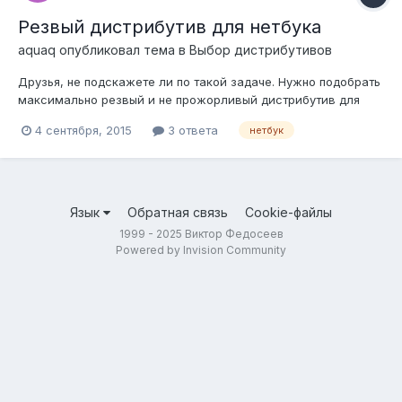
Резвый дистрибутив для нетбука
aquaq
опубликовал тема в
Выбор дистрибутивов
Друзья, не подскажете ли по такой задаче. Нужно подобрать
максимально резвый и не прожорливый дистрибутив для
нетбука. Для обычного использования (интернет, видео,
4 сентября, 2015
3 ответа
нетбук
музыка, документы), плюс - понадобится виртуальная
машина с XP-шной виндой для прог, которых под Линукс нет.
Лучше без предустановленног...
Язык
Обратная связь
Cookie-файлы
1999 - 2025 Виктор Федосеев
Powered by Invision Community