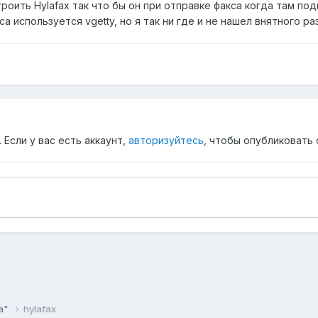
роить Hylafax так что бы он при отправке факса когда там п
оса используется vgetty, но я так ни где и не нашел внятного 
Если у вас есть аккаунт,
авторизуйтесь
, чтобы опубликовать 
а"
hylafax