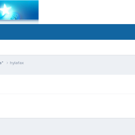
а"
hylafax