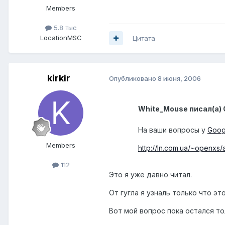
Members
5.8 тыс
Location
MSC
Цитата
kirkir
Опубликовано
8 июня, 2006
White_Mouse писал(а) 
На ваши вопросы у
Goog
Members
http://ln.com.ua/~openxs/a
112
Это я уже давно читал.
От гугла я узналь только что эт
Вот мой вопрос пока остался т