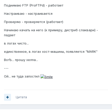
Поднимаю FTP (ProFTPd) - работает
Настраиваю - настраивается
Проверяю - проверяется (работает)
Начинаю качать на него (к примеру, дистриб слаквари) -
падает
в логах чисто...
единственное, в логах хост-машины, появляется "MARK"
ВотЪ... прошу хелпа...
---
Ой... не туда запостил
Цитата