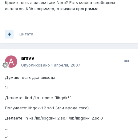
Кроме того, а зачем вам Nero? Есть масса свободных
аналогов. K3b например, отличная программа.
Цитата
amvv
Опубликовано
1 апреля, 2007
Думаю, есть два выхода:
1)
Делаете: find /lib -name "libgdk*"
Получаете: libgdk-1.2.so.1 (или вроде того)
Делаете: ln -s /lib/libgdk-1.2.so.1 /lib/libgdk-1.2.so.0
...