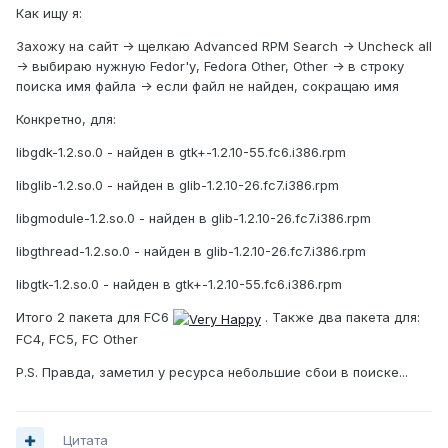
Как ищу я:
Захожу на сайт -> щелкаю Advanced RPM Search -> Uncheck all
-> выбираю нужную Fedor'у, Fedora Other, Other -> в строку
поиска имя файла -> если файл не найден, сокращаю имя
Конкретно, для:
libgdk-1.2.so.0 - найден в gtk+-1.2.10-55.fc6.i386.rpm
libglib-1.2.so.0 - найден в glib-1.2.10-26.fc7.i386.rpm
libgmodule-1.2.so.0 - найден в glib-1.2.10-26.fc7.i386.rpm
libgthread-1.2.so.0 - найден в glib-1.2.10-26.fc7.i386.rpm
libgtk-1.2.so.0 - найден в gtk+-1.2.10-55.fc6.i386.rpm
Итого 2 пакета для FC6
. Также два пакета для:
FC4, FC5, FC Other
P.S. Правда, заметил у ресурса небольшие сбои в поиске...
Цитата