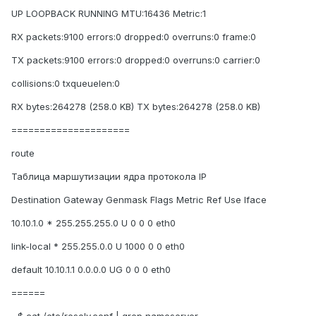
UP LOOPBACK RUNNING MTU:16436 Metric:1
RX packets:9100 errors:0 dropped:0 overruns:0 frame:0
TX packets:9100 errors:0 dropped:0 overruns:0 carrier:0
collisions:0 txqueuelen:0
RX bytes:264278 (258.0 KB) TX bytes:264278 (258.0 KB)
=====================
route
Таблица маршутизации ядра протокола IP
Destination Gateway Genmask Flags Metric Ref Use Iface
10.10.1.0 * 255.255.255.0 U 0 0 0 eth0
link-local * 255.255.0.0 U 1000 0 0 eth0
default 10.10.1.1 0.0.0.0 UG 0 0 0 eth0
======
~$ cat /etc/resolv.conf | grep nameserver