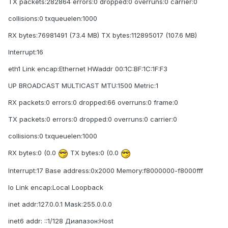
TX packets:282864 errors:0 dropped:0 overruns:0 carrier:0
collisions:0 txqueuelen:1000
RX bytes:76981491 (73.4 MB) TX bytes:112895017 (107.6 MB)
Interrupt:16
eth1 Link encap:Ethernet HWaddr 00:1C:BF:1C:1F:F3
UP BROADCAST MULTICAST MTU:1500 Metric:1
RX packets:0 errors:0 dropped:66 overruns:0 frame:0
TX packets:0 errors:0 dropped:0 overruns:0 carrier:0
collisions:0 txqueuelen:1000
RX bytes:0 (0.0
TX bytes:0 (0.0
Interrupt:17 Base address:0x2000 Memory:f8000000-f8000fff
lo Link encap:Local Loopback
inet addr:127.0.0.1 Mask:255.0.0.0
inet6 addr: ::1/128 Диапазон:Host