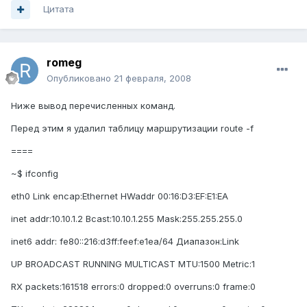
Цитата
romeg
Опубликовано
21 февраля, 2008
Ниже вывод перечисленных команд.
Перед этим я удалил таблицу маршрутизации route -f
====
~$ ifconfig
eth0 Link encap:Ethernet HWaddr 00:16:D3:EF:E1:EA
inet addr:10.10.1.2 Bcast:10.10.1.255 Mask:255.255.255.0
inet6 addr: fe80::216:d3ff:feef:e1ea/64 Диапазон:Link
UP BROADCAST RUNNING MULTICAST MTU:1500 Metric:1
RX packets:161518 errors:0 dropped:0 overruns:0 frame:0