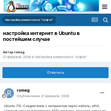
Настройка клиентского "софта"
настройка интернет в Ubuntu в
постейшем случае
Автор
romeg
21 февраля, 2008
в
Настройка клиентского "софта"
Ответить
romeg
Опубликовано
21 февраля, 2008
Ubuntu 7.10. Соедингение с интернетом через кабель, eth0,
который идет от 1-портового ADSL-модема, дающего адрес по