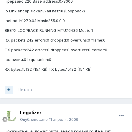
Прервано:220 Base address:0x8000
lo Link encap:Локальная петля (Loopback)
inet addr:127.0.0.1 Mask:255.0.0.0
ВВЕРХ LOOPBACK RUNNING MTU:16436 Metric:1
RX packets:242 errors:0 dropped:0 overruns:0 frame:0
TX packets:242 errors:0 dropped:0 overruns:0 carrier:0
коллизии:0 txqueuelen:0
RX bytes:15132 (15.1 KB) TX bytes:15132 (15.1 KB)
Цитата
Legalizer
Опубликовано
11 апреля, 2009
Покажите еще, пожалуйста, вывод команд
route
и
cat