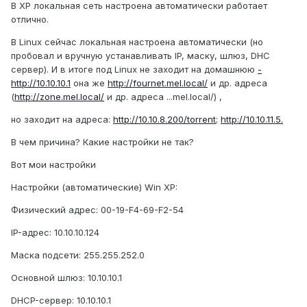
В XP локальная сеть настроена автоматически работает
отлично.
В Linux сейчас локальная настроена автоматически (но
пробовал и вручную устанавливать IP, маску, шлюз, DHC
сервер). И в итоге под Linux не заходит на домашнюю
-
http://10.10.10.1
она же
http://fournet.mel.local/
и др. адреса
(
http://zone.mel.local/
и др. адреса ...mel.local/) ,
но заходит на адреса:
http://10.10.8.200/torrent
;
http://10.10.11.5.
В чем причина? Какие настройки не так?
Вот мои настройки
Настройки (автоматические) Win XP:
Физический адрес: 00-19-F4-69-F2-54
IP-адрес: 10.10.10.124
Маска подсети: 255.255.252.0
Основной шлюз: 10.10.10.1
DHCP-сервер: 10.10.10.1