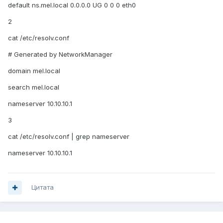
default ns.mel.local 0.0.0.0 UG 0 0 0 eth0
2
cat /etc/resolv.conf
# Generated by NetworkManager
domain mel.local
search mel.local
nameserver 10.10.10.1
3
cat /etc/resolv.conf | grep nameserver
nameserver 10.10.10.1
Цитата