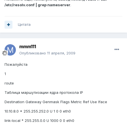
/etc/resolv.conf | grep nameserver
.
Цитата
mmm111
Опубликовано
11 апреля, 2009
Пожалуйста
1
route
Таблица маршутизации ядра протокола IP
Destination Gateway Genmask Flags Metric Ref Use Iface
10.10.8.0 * 255.255.252.0 U 1 0 0 eth0
link-local * 255.255.0.0 U 1000 0 0 eth0