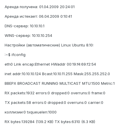
Аренда получена: 01.04.2009 20:24:01
Аренда истекает: 06.04.2009 0:10:41
DNS-сервер: 10.10.10.1
WINS-сервер: 10.10.10.254
Настройки (автоматические) Linux Ubuntu 8.10:
:~$ ifconfig
eth0 Link encap:Ethernet HWaddr 00:19:f4:69:f2:54
inet addr:10.10.10.124 Bcast:10.10.11.255 Mask:255.255.252.0
ВВЕРХ BROADCAST RUNNING MULTICAST MTU:1500 Metric:1
RX packets:1932 errors:0 dropped:0 overruns:0 frame:0
TX packets:58 errors:0 dropped:0 overruns:0 carrier:0
коллизии:0 txqueuelen:1000
RX bytes:139284 (139.2 KB) TX bytes:6310 (6.3 KB)