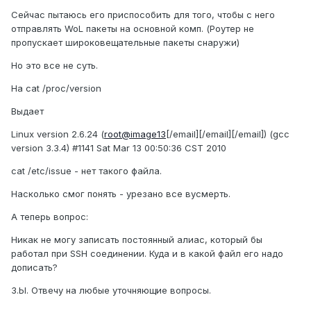
Сейчас пытаюсь его приспособить для того, чтобы с него
отправлять WoL пакеты на основной комп. (Роутер не
пропускает широковещательные пакеты снаружи)
Но это все не суть.
На cat /proc/version
Выдает
Linux version 2.6.24 (
root@image13
[/email][/email][/email]) (gcc
version 3.3.4) #1141 Sat Mar 13 00:50:36 CST 2010
cat /etc/issue - нет такого файла.
Насколько смог понять - урезано все вусмерть.
А теперь вопрос:
Никак не могу записать постоянный алиас, который бы
работал при SSH соединении. Куда и в какой файл его надо
дописать?
З.Ы. Отвечу на любые уточняющие вопросы.