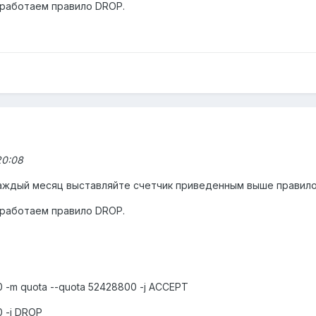
сработаем правило DROP.
20:08
Каждый месяц выставляйте счетчик приведенным выше правило
сработаем правило DROP.
 80 -m quota --quota 52428800 -j ACCEPT
0 -j DROP