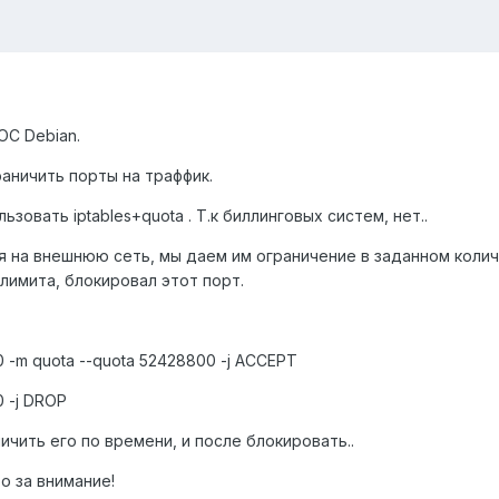
ОС Debian.
аничить порты на траффик.
ьзовать iptables+quota . Т.к биллинговых систем, нет..
я на внешнюю сеть, мы даем им ограничение в заданном колич
 лимита, блокировал этот порт.
 80 -m quota --quota 52428800 -j ACCEPT
0 -j DROP
ичить его по времени, и после блокировать..
о за внимание!