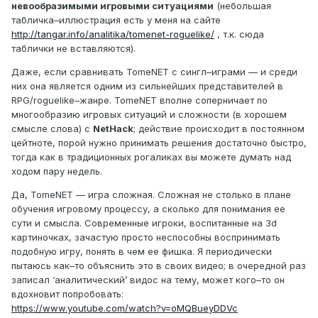
невообразимыми игровыми ситуациями
(небольшая
табличка–иллюстрация есть у меня на сайте
http://tangar.info/analitika/tomenet-roguelike/
, т.к. сюда
таблички не вставляются).
Даже, если сравнивать TomeNET с сингл–играми — и среди
них она является одним из сильнейших представителей в
RPG/roguelike–жанре. TomeNET вполне соперничает по
многообразию игровых ситуаций и сложности (в хорошем
смысле слова) с
NetHack
; действие происходит в постоянном
цейтноте, порой нужно принимать решения достаточно быстро,
тогда как в традиционных рогаликах вы можете думать над
ходом пару недель.
Да, TomeNET — игра сложная. Сложная не столько в плане
обучения игровому процессу, а сколько для понимания ее
сути и смысла. Современные игроки, воспитанные на 3d
картиночках, зачастую просто неспособны воспринимать
подобную игру, понять в чем ее фишка. Я периодически
пытаюсь как–то объяснить это в своих видео; в очередной раз
записал ‘аналитический’ видос на тему, может кого–то он
вдохновит попробовать:
https://www.youtube.com/watch?v=oMQBueyDDVc