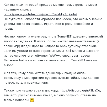
Как выглядит игровой процесс можно посмотреть на моем
недавнем стриме:
https://www.youtube.com/watch?v=kMpt4q9ejh4
Не пугайтесь скорости игрового процесса, это очень высокие
уровни; когда начинаешь играть все в разы спокойнее и
проще.
Честно говоря, я очень рад, что в TomeNET довольно
высокий
порог вхождения
. В итоге, большинство невежественных (в
плане игр) людей просто–напросто обойдут игру стороной.
Если вы устали от однообразных ММО–д#$%илок и выросли
из трехкнопочного геймплея WoW–клонов, вам надоел
Barrens–chat и вы хотите чего–то нового… TomeNET — ваш
выбор!
Для тех, кому лень читать длиннющий гайд на англ.,
рекомендую мои краткие русскоязычные гайды, там далеко
не все, но для новичка норм.
Также приглашаю всех в дискорд:
https://discord.gg/rASkhCg,
там есть русскоязычный канал, можно получить ответы на
любые вопросы