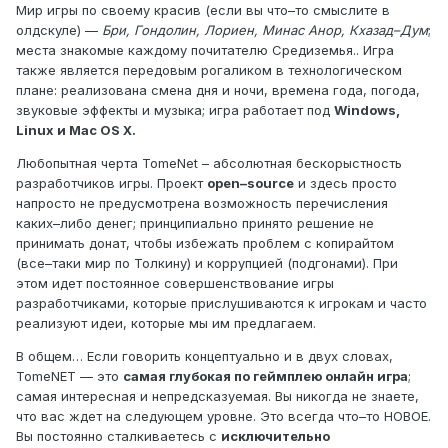
Мир игры по своему красив (если вы что–то смыслите в
олдскуле) —
Бри, Гондолин, Лориен, Минас Анор, Кхазад–Дум
;
места знакомые каждому почитателю Средиземья.. Игра
также является передовым рогаликом в технологическом
плане: реализована смена дня и ночи, времена года, погода,
звуковые эффекты и музыка; игра работает под
Windows,
Linux и Mac OS X.
Любопытная черта TomeNet – абсолютная бескорыстность
разработчиков игры. Проект
open–source
и здесь просто
напросто не предусмотрена возможность перечисления
каких–либо денег; принципиально принято решение не
принимать донат, чтобы избежать проблем с копирайтом
(все–таки мир по Толкину) и коррупцией (подгонами). При
этом идет постоянное совершенствование игры
разработчиками, которые прислушиваются к игрокам и часто
реализуют идеи, которые мы им предлагаем.
В общем… Если говорить концептуально и в двух словах,
TomeNET — это
самая глубокая по геймплею онлайн игра
;
самая интересная и непредсказуемая. Вы никогда не знаете,
что вас ждет на следующем уровне. Это всегда что–то НОВОЕ.
Вы постоянно сталкиваетесь с
исключительно