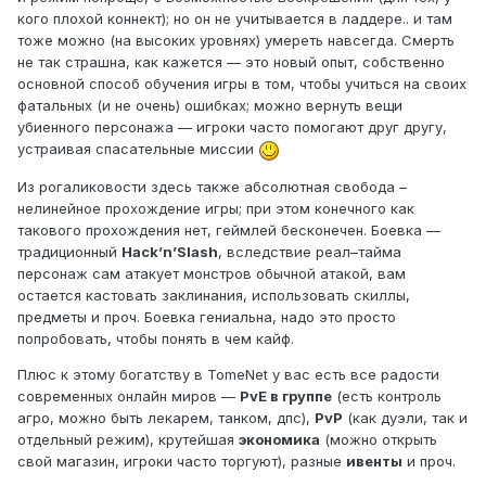
кого плохой коннект); но он не учитывается в ладдере.. и там
тоже можно (на высоких уровнях) умереть навсегда. Смерть
не так страшна, как кажется — это новый опыт, собственно
основной способ обучения игры в том, чтобы учиться на своих
фатальных (и не очень) ошибках; можно вернуть вещи
убиенного персонажа — игроки часто помогают друг другу,
устраивая спасательные миссии
Из рогаликовости здесь также абсолютная свобода –
нелинейное прохождение игры; при этом конечного как
такового прохождения нет, геймлей бесконечен. Боевка —
традиционный
Hack’n’Slash
, вследствие реал–тайма
персонаж сам атакует монстров обычной атакой, вам
остается кастовать заклинания, использовать скиллы,
предметы и проч. Боевка гениальна, надо это просто
попробовать, чтобы понять в чем кайф.
Плюс к этому богатству в TomeNet у вас есть все радости
современных онлайн миров —
PvE в группе
(есть контроль
агро, можно быть лекарем, танком, дпс),
PvP
(как дуэли, так и
отдельный режим), крутейшая
экономика
(можно открыть
свой магазин, игроки часто торгуют), разные
ивенты
и проч.