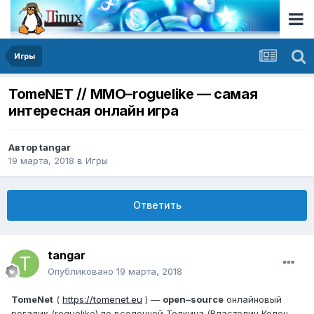
Игры
TomeNET // MMO–roguelike — самая
интересная онлайн игра
Автор
tangar
19 марта, 2018
в
Игры
Ответить
tangar
Опубликовано
19 марта, 2018
TomeNet
(
https://tomenet.eu
) —
open–source
онлайновый
рогалик (roguelike) по вселенной Толкина (Властелин Колец,