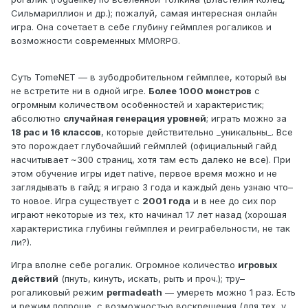
Сильмариллион и др.); пожалуй, самая интересная онлайн
игра. Она сочетает в себе глубину геймплея рогаликов и
возможности современных MMORPG.
Суть TomeNET — в зубодробительном геймплее, который вы
не встретите ни в одной игре.
Более 1000 монстров
с
огромным количеством особенностей и характеристик;
абсолютно
случайная генерация уровней
; играть можно за
18 рас и 16 классов
, которые действительно _уникальны_. Все
это порождает глубочайший геймплей (официальный гайд
насчитывает ~300 страниц, хотя там есть далеко не все). При
этом обучение игры идет native, первое время можно и не
заглядывать в гайд; я играю 3 года и каждый день узнаю что–
то новое. Игра существует с
2001 года
и в нее до сих пор
играют некоторые из тех, кто начинал 17 лет назад (хорошая
характеристика глубины геймплея и реиграбельности, не так
ли?).
Игра вполне себе рогалик. Огромное количество
игровых
действий
(пнуть, кинуть, искать, рыть и проч.); тру–
рогаликовый режим
permadeath
— умереть можно 1 раз. Есть
и режим попроще, с возможностью воскрешения (для тех, у