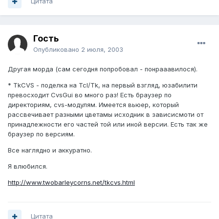
Цитата
Гость
Опубликовано
2 июля, 2003
Другая морда (сам сегодня попробовал - понрааавилося).
* TkCVS - поделка на Tcl/Tk, на первый взгляд, юзабилити
превосходит CvsGui во много раз! Есть браузер по
директориям, cvs-модулям. Имеется вьюер, который
рассвечивает разными цветамы исходник в зависисмоти от
принадлежности его частей той или иной версии. Есть так же
браузер по версиям.
Все наглядно и аккуратно.
Я влюбился.
http://www.twobarleycorns.net/tkcvs.html
Цитата