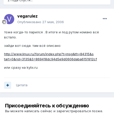
2 года спустя...
vegarulez
Опубликовано
27 мая, 2006
тоже когда-то парился . В итоге и под рутом номано всё
встало.
зайди вот сюда: там всё описано:
http://www.linux.ru/forum/index.php?t=msg&th=84315&s
tart=0&rid=3135&S=869418dc94d5e9d0606daba6151912cf
или сразу на kylix.ru
Цитата
Присоединяйтесь к обсуждению
Вы можете написать сейчас и зарегистрироваться позже.