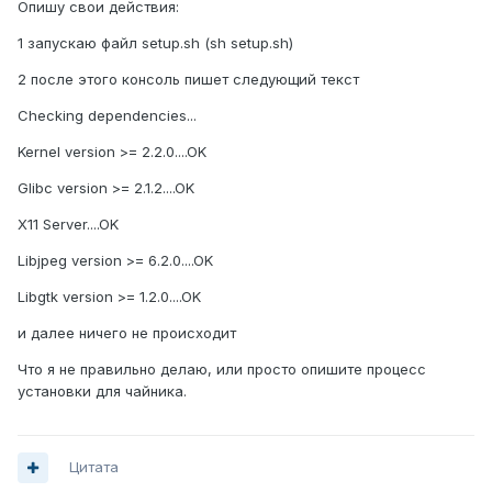
Опишу свои действия:
1 запускаю файл setup.sh (sh setup.sh)
2 после этого консоль пишет следующий текст
Checking dependencies...
Kernel version >= 2.2.0....OK
Glibc version >= 2.1.2....OK
X11 Server....OK
Libjpeg version >= 6.2.0....OK
Libgtk version >= 1.2.0....OK
и далее ничего не происходит
Что я не правильно делаю, или просто опишите процесс
установки для чайника.
Цитата