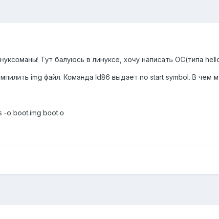
уксоманы! Тут балуюсь в линуксе, хочу написать ОС(типа hell
пилить img файл. Команда ld86 выдает no start symbol. В чем 
 -o boot.img boot.o