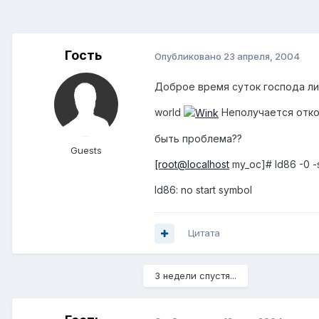
Гость
Опубликовано
23 апреля, 2004
Доброе время суток господа лин
world
Неполучается отком
быть проблема??
Guests
[root@localhost
my_oc]# ld86 -0 -s
ld86: no start symbol
Цитата
3 недели спустя...